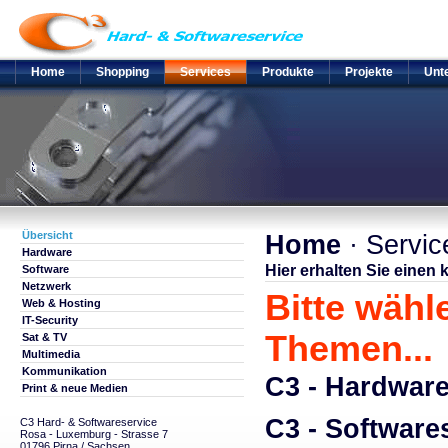
Home
Shopping
Services
Produkte
Projekte
Unt
Übersicht
Home
· Servic
Hardware
Hier erhalten Sie einen
Software
Netzwerk
Bitte wähl
Web & Hosting
IT-Security
Themen...
Sat & TV
Multimedia
Kommunikation
C3 - Hardware
Print & neue Medien
C3 - Software
C3 Hard- & Softwareservice
Rosa - Luxemburg - Strasse 7
01796 Pirna / Sachsen