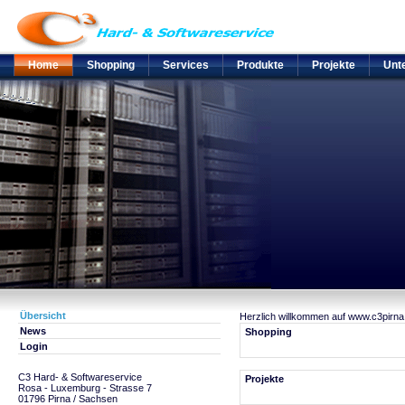
Home
Shopping
Services
Produkte
Projekte
Unt
Übersicht
Herzlich willkommen auf www.c3pirna
News
Shopping
Login
C3 Hard- & Softwareservice
Projekte
Rosa - Luxemburg - Strasse 7
01796 Pirna / Sachsen